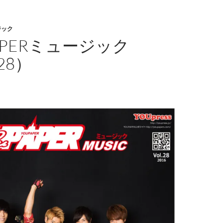
ジック
APERミュージック
28）