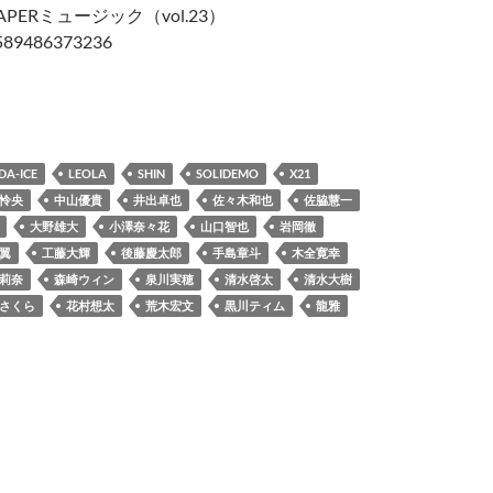
PERミュージック（vol.23）
89486373236
UPAPERミュージック（vol.23）
DA-ICE
LEOLA
SHIN
SOLIDEMO
X21
怜央
中山優貴
井出卓也
佐々木和也
佐脇慧一
大野雄大
小澤奈々花
山口智也
岩岡徹
翼
工藤大輝
後藤慶太郎
手島章斗
木全寛幸
莉奈
森崎ウィン
泉川実穂
清水啓太
清水大樹
さくら
花村想太
荒木宏文
黒川ティム
龍雅