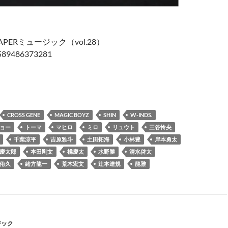
PERミュージック（vol.28）
89486373281
UPAPERミュージック（vol.28）
CROSS GENE
MAGIC BOYZ
SHIN
W-INDS.
ョー
トーマ
マヒロ
ミロ
リュウト
三谷怜央
千葉涼平
吉原雅斗
土田拓海
小林豊
岸本勇太
慶太郎
本田剛文
橘慶太
水野勝
清水啓太
侑久
緒方龍一
荒木宏文
辻本達規
龍雅
ジック