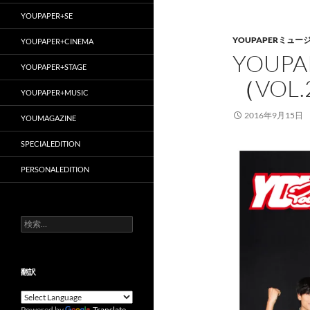
YOUPAPER+SE
YOUPAPERミュー
YOUPAPER+CINEMA
YOUP
YOUPAPER+STAGE
（VOL.
YOUPAPER+MUSIC
2016年9月15日
YOUMAGAZINE
SPECIALEDITION
PERSONALEDITION
検
索:
翻訳
Powered by
Translate