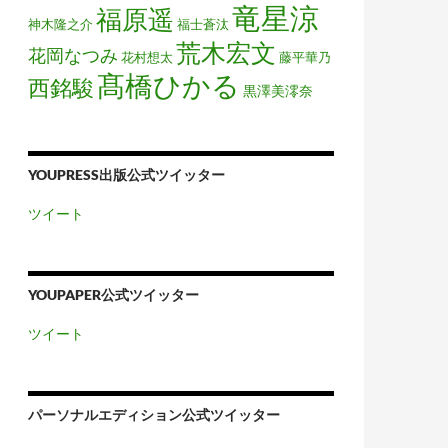
竜星涼
福原遥
神木隆之介
福士蒼汰
荒木宏文
花岡なつみ
花村想太
藤平華乃
髙橋ひかる
西銘駿
黒澤美澪奈
YOUPRESS出版公式ツイッター
ツイート
YOUPAPER公式ツイッター
ツイート
パーソナルエディション公式ツイッター