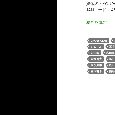
媒体名：YOUPA
JANコード ：45
YO
続きを読む
→
CROSS GENE
シュネル
三谷
向山毅
和田颯
岸本勇太
島田
末永真唯
松田
福本有希
籠谷