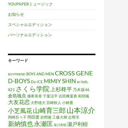
YOUPAPERミュージック
お知らせ
スペシャルエディション
パーソナルエディション
キーワード
CROSS GENE
BOYS AND MEN
BOYFRIEND
D-BOYS
MIMIY
SHIN
Da-iCE
w-inds.
さくら学院
上杉柊平
乃木坂46
X21
倉島颯良
優希美青
千葉涼平
吉田爽葉香
和田颯
大友花恋
大野雄大
宮崎秋人
小林豊
山本涼介
山崎育三郎
小芝風花
岡田愛
岡崎百々子
岩岡徹
工藤大輝
志尊淳
新納慎也
永瀬匡
瀬戸利樹
泉川実穂