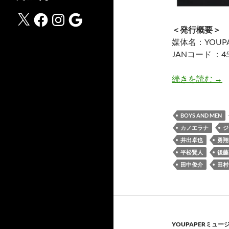
X
Facebook
Instagram
Google
＜発行概要＞
媒体名：YOUPA
JANコード ：45
YO
続きを読む
→
BOYS AND MEN
カノエラナ
ジ
井出卓也
勇翔
平松賢人
後藤
田中俊介
田村
YOUPAPERミュー