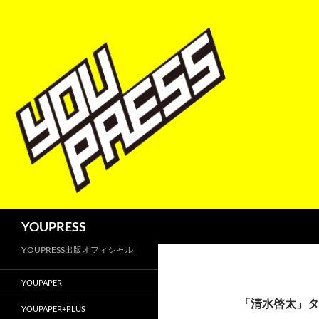
コ
ン
テ
ン
ツ
へ
ス
キ
ッ
プ
検
YOUPRESS
索
YOUPRESS出版オフィシャル
YOUPAPER
「清水啓太」タ
YOUPAPER+PLUS