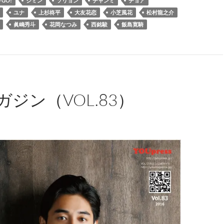
 GO!
ジミン
ソリョン
チャンミ
チョア
ユナ
上杉柊平
大友花恋
小芝風花
松村龍之介
眞嶋秀斗
花岡なつみ
西銘駿
飯島寛騎
ガジン（VOL.83）