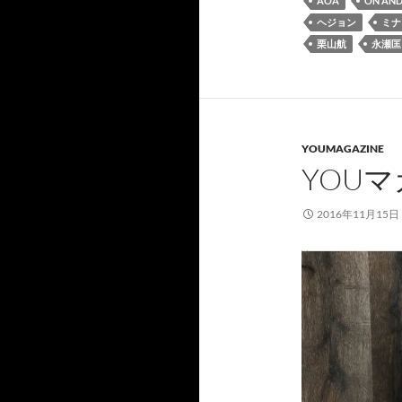
AOA
ON AND
ヘジョン
ミナ
栗山航
永瀬匡
YOUMAGAZINE
YOUマ
2016年11月15日