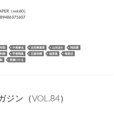
ER（vol.60）
9486371607
PAPER（vol.60）
学院
中尾拳也
吉田爽葉香
山本涼介
岡田愛
利樹
甲斐翔真
石賀和輝
福原遥
竜星涼
駿
髙橋ひかる
ガジン（VOL.84）