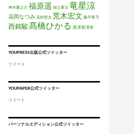
竜星涼
福原遥
神木隆之介
福士蒼汰
荒木宏文
花岡なつみ
花村想太
藤平華乃
髙橋ひかる
西銘駿
黒澤美澪奈
YOUPRESS出版公式ツイッター
ツイート
YOUPAPER公式ツイッター
ツイート
パーソナルエディション公式ツイッター