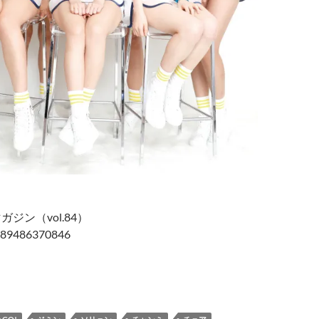
ジン（vol.84）
9486370846
Uマガジン（vol.84）