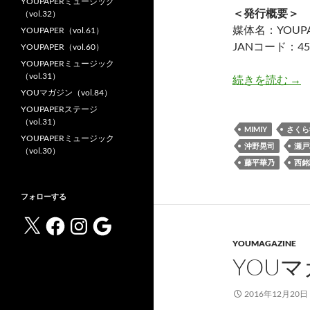
YOUPAPERミュージック
＜発行概要＞
（vol.32）
媒体名：YOUPAP
YOUPAPER（vol.61）
JANコード：458
YOUPAPER（vol.60）
YOUPAPERミュージック
（vol.31）
YOU
続きを読む
→
YOUマガジン（vol.84）
YOUPAPERステージ
（vol.31）
MIMIY
さくら
YOUPAPERミュージック
沖野晃司
瀬戸
（vol.30）
藤平華乃
西銘
フォローする
X
Facebook
Instagram
Google
YOUMAGAZINE
YOUマ
2016年12月20日