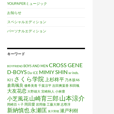
YOUPAPERミュージック
お知らせ
スペシャルエディション
パーソナルエディション
キーワード
CROSS GENE
BOYS AND MEN
BOYFRIEND
D-BOYS
MIMIY
SHIN
Da-iCE
w-inds.
さくら学院
上杉柊平
乃木坂46
X21
倉島颯良
優希美青
千葉涼平
吉田爽葉香
和田颯
大友花恋
大野雄大
宮崎秋人
小林豊
山本涼介
山崎育三郎
小芝風花
岡田愛
岡崎百々子
岩岡徹
工藤大輝
志尊淳
新納慎也
永瀬匡
瀬戸利樹
泉川実穂