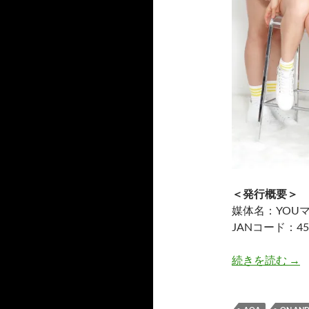
＜発行概要＞
媒体名：YOUマガ
JANコード：458
YO
続きを読む
→