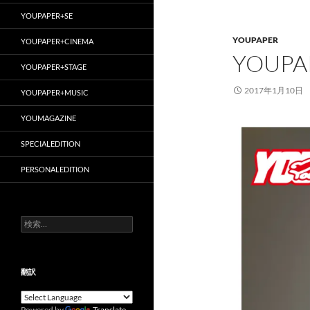
YOUPAPER+SE
YOUPAPER
YOUPAPER+CINEMA
YOUPA
YOUPAPER+STAGE
2017年1月10日
YOUPAPER+MUSIC
YOUMAGAZINE
SPECIALEDITION
PERSONALEDITION
検
索:
翻訳
Powered by
Translate