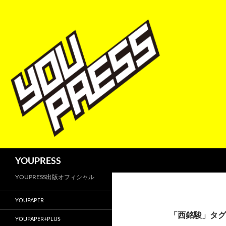
コ
ン
テ
ン
ツ
へ
ス
キ
ッ
プ
検
YOUPRESS
索
YOUPRESS出版オフィシャル
YOUPAPER
「西銘駿」タグ
YOUPAPER+PLUS