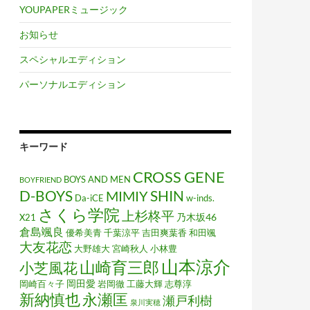
YOUPAPERミュージック
お知らせ
スペシャルエディション
パーソナルエディション
キーワード
CROSS GENE
BOYS AND MEN
BOYFRIEND
D-BOYS
MIMIY
SHIN
Da-iCE
w-inds.
さくら学院
上杉柊平
乃木坂46
X21
倉島颯良
優希美青
千葉涼平
吉田爽葉香
和田颯
大友花恋
大野雄大
宮崎秋人
小林豊
山本涼介
山崎育三郎
小芝風花
岡田愛
岡崎百々子
岩岡徹
工藤大輝
志尊淳
新納慎也
永瀬匡
瀬戸利樹
泉川実穂