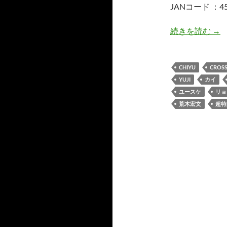
JANコード ：45
YO
続きを読む
→
CHIYU
CROSS
YUJI
カイ
ユースケ
リョ
荒木宏文
超特