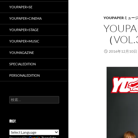
YOUPAPER+SE
YOUPAPERミュー
YOUPAPER+CINEMA
YOUP
YOUPAPER+STAGE
（VOL.
YOUPAPER+MUSIC
2016年12月10日
YOUMAGAZINE
SPECIALEDITION
PERSONALEDITION
検
索:
翻訳
Powered by
Translate