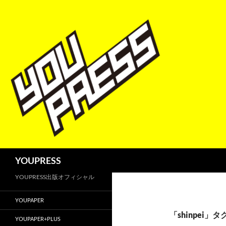
コ
ン
テ
ン
ツ
へ
ス
キ
ッ
プ
検
YOUPRESS
索
YOUPRESS出版オフィシャル
YOUPAPER
「shinpei」
YOUPAPER+PLUS