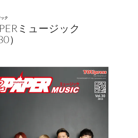
ジック
APERミュージック
30）