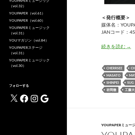
YOUPAPERミュージック
（vol.32）
YOUPAPER（vol.61）
＜発行概要＞
YOUPAPER（vol.60）
媒体名：YOUPA
YOUPAPERミュージック
JANコード：458
（vol.31）
YOUマガジン（vol.84）
YO
続きを読む
→
YOUPAPERステージ
（vol.31）
YOUPAPERミュージック
（vol.30）
CHERRSEE
CH
MASATO
MAY
SHINPEI
SUG
フォローする
岩岡徹
工藤大
X
Facebook
Instagram
Google
YOUPAPERミュー