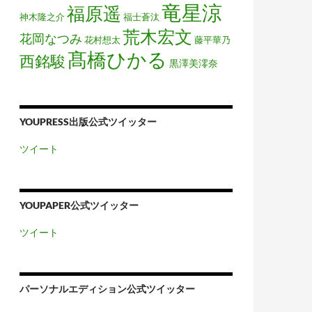
竜星涼
福原遥
神木隆之介
福士蒼汰
荒木宏文
花岡なつみ
花村想太
藤平華乃
髙橋ひかる
西銘駿
黒澤美澪奈
YOUPRESS出版公式ツイッター
ツイート
YOUPAPER公式ツイッター
ツイート
パーソナルエディション公式ツイッター