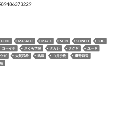
89486373229
UPAPERミュージック（vol.22）
 GENE
MASATO
MAY J.
SHIN
SHINPEI
SUG
コーイチ
さくら学院
タカシ
タクヤ
ユーキ
ウガ
大賀咲希
武瑠
白井沙樹
磯野莉音
急