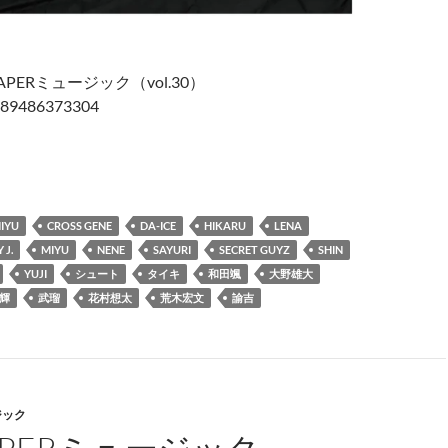
PERミュージック（vol.30）
9486373304
UPAPERミュージック（vol.30）
IYU
CROSS GENE
DA-ICE
HIKARU
LENA
 J.
MIYU
NENE
SAYURI
SECRET GUYZ
SHIN
YUJI
シュート
タイキ
和田颯
大野雄大
輝
武瑠
花村想太
荒木宏文
諭吉
ジック