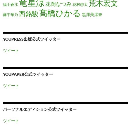
竜星涼
荒木宏文
花岡なつみ
福士蒼汰
花村想太
髙橋ひかる
西銘駿
黒澤美澪奈
藤平華乃
YOUPRESS出版公式ツイッター
ツイート
YOUPAPER公式ツイッター
ツイート
パーソナルエディション公式ツイッター
ツイート