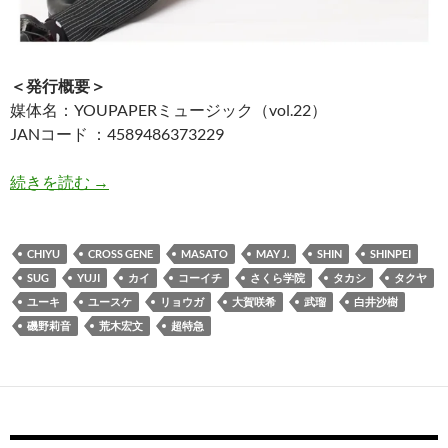
＜発行概要＞
媒体名：YOUPAPERミュージック（vol.22）
JANコード ：4589486373229
YOUPAPERミュージック（vol.22）
続きを読む
→
CHIYU
CROSS GENE
MASATO
MAY J.
SHIN
SHINPEI
SUG
YUJI
カイ
コーイチ
さくら学院
タカシ
タクヤ
ユーキ
ユースケ
リョウガ
大賀咲希
武瑠
白井沙樹
磯野莉音
荒木宏文
超特急