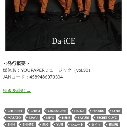
＜発行概要＞
媒体名：YOUPAPERミュージック（vol.30）
JANコード：4589486373304
YOUPAPERミュージック（vol.30）
続きを読む
→
CHERRSEE
CHIYU
CROSS GENE
DA-ICE
HIKARU
LENA
MASATO
MAY J.
MIYU
NENE
SAYURI
SECRET GUYZ
SHIN
SHINPEI
SUG
YUJI
シュート
タイキ
和田颯