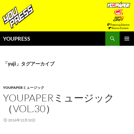
コ
ン
テ
ン
ツ
検
YOUPRESS
へ
索
ス
メインメ
キ
ニュー
ッ
「yuji」タグアーカイブ
プ
YOUPAPERミュージック
YOUPAPERミュージック
（VOL.30）
2016年12月10日