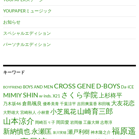
YOUPAPERミュージック
お知らせ
スペシャルエディション
パーソナルエディション
キーワード
CROSS GENE
D-BOYS
BOYS AND MEN
Da-iCE
BOYFRIEND
さくら学院
MIMIY
SHIN
上杉柊平
w-inds.
X21
大友花恋
倉島颯良
乃木坂46
優希美青
千葉涼平
吉田爽葉香
和田颯
山崎育三郎
小芝風花
大野雄大
宮崎秋人
小林豊
山本涼介
岡田愛
岡崎百々子
岩岡徹
工藤大輝
志尊淳
福原遥
新納慎也
永瀬匡
瀬戸利樹
神木隆之介
泉川実穂