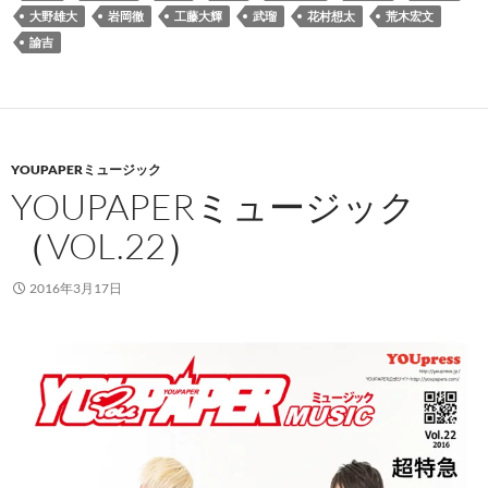
大野雄大
岩岡徹
工藤大輝
武瑠
花村想太
荒木宏文
諭吉
YOUPAPERミュージック
YOUPAPERミュージック
（VOL.22）
2016年3月17日